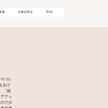
Blog
募集
企業説明会
9:10）
あるけ
 「就
リアアッ
んので少