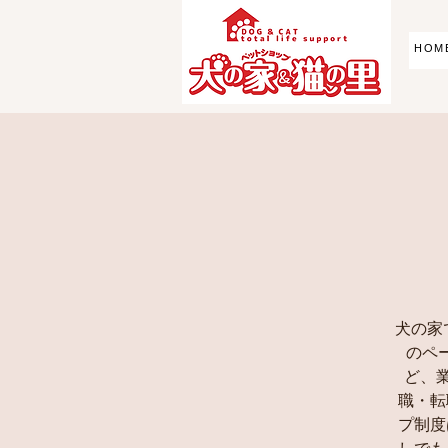
HOM
犬の家で
のペ
ど、
職・転
プ制度