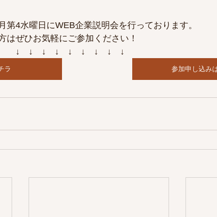
毎月第4水曜日にWEB企業説明会を行っております。
方はぜひお気軽にご参加ください！
　↓　↓　↓　↓　↓　↓　↓　↓　↓
チラ
参加申し込み