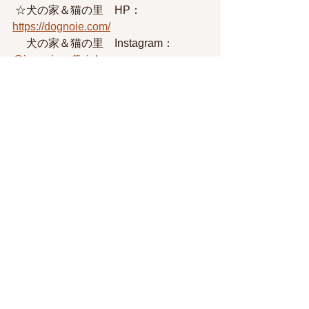
 ☆犬の家＆猫の里　HP：
https://dognoie.com/
　 犬の家＆猫の里　Instagram：
@inunoie_official
★この子のSecondLife　
HP:
https://dognoie.com/assignment/ 
　この子のScond Life   Instagram：
＠
secondlife0908
犬の家では、毎月第4
🐶📣
水曜日にWEB企業説明会
を行っております。
ぜひお気軽にご参加ください！
　　　　　　　　　　　　　　　↓　