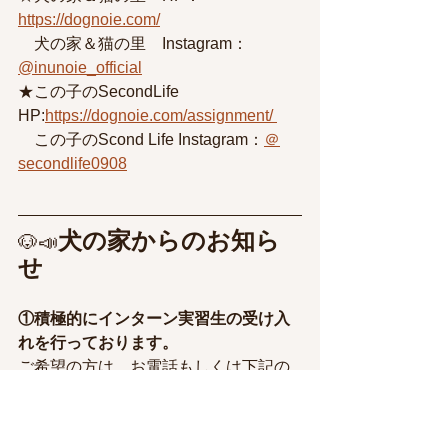
https://dognoie.com/
　犬の家＆猫の里　Instagram：
@inunoie_official
★この子のSecondLife　
HP:
https://dognoie.com/assignment/
　この子のScond Life Instagram：
＠
secondlife0908
犬の家からのお知ら
🐶📣
せ
①積極的にインターン実習生の受け入
れを行っております。
ご希望の方は、お電話もしくは下記の
フォームからご応募ください。
TEL：0568-41-8812（採用担当）
メールアドレス：