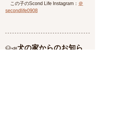
　この子のScond Life Instagram：
＠
secondlife0908
犬の家からのお知ら
🐶📣
せ
①積極的にインターン実習生の受け入
れを行っております。
ご希望の方は、お電話もしくは下記の
フォームからご応募ください。
TEL：0568-41-8812（採用担当）
メールアドレス：
saiyou@dognoie.com
エントリーフォーム：
https://dognoie.com/contact/intern_recru
it/