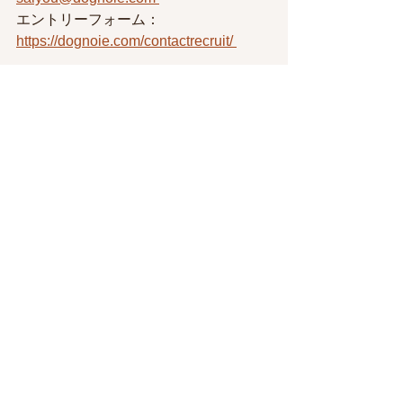
エントリーフォーム：
https://dognoie.com/contactrecruit/ 
②毎月第4水曜日にWEB企業説明会を
行っております。
ぜひお気軽にご参加ください！
☆参加申し込みはこちら☆
☆詳細はこちら☆